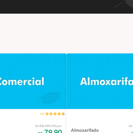
4.8
de
R$ 109,90
por
de
Almoxarifado
79,90