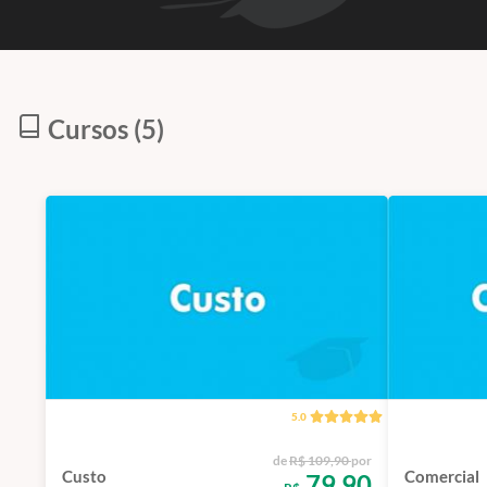
Cursos (5)
5.0
de
R$ 109,90
por
Custo
Comercial
79,90