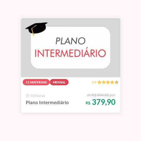
11 MATERIAIS
MENSAL
4.9
de
R$ 504,82
por
10 horas
379,90
Plano Intermediário
R$