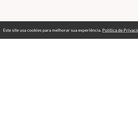
Este site usa cookies para melhorar sua experiência.
Política de Privac
Atendimento
7:00 às 17:00
(47) 3380-6100
Fale Conosco
CNPJ: 04.071.299/0001-26