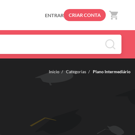
shopping_cart
CRIAR CONTA
ENTRAR
Início
/
Categorias
/
Plano Intermediário