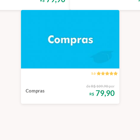
R$
5.0
de
R$ 109,90
por
Compras
79,90
R$