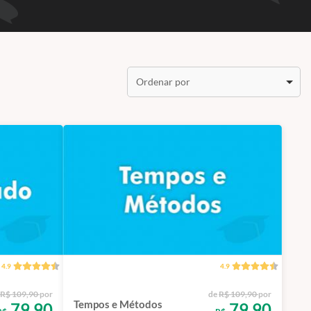
Ordenar por
4.9
4.9
R$ 109,90
por
de
R$ 109,90
por
Tempos e Métodos
79,90
79,90