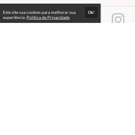
Este site usa cookies para melhorar sua
Ok!
experiência.
Política de Privacidade
Atendimento
7:00 às 17:00
(47) 3380-6100
Fale Conosco
CNPJ: 04.071.299/0001-26
Páginas